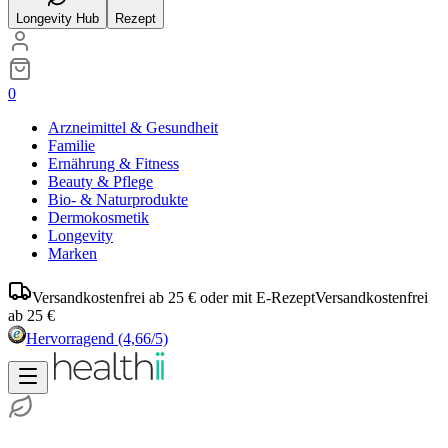
Longevity Hub
Rezept
0
Arzneimittel & Gesundheit
Familie
Ernährung & Fitness
Beauty & Pflege
Bio- & Naturprodukte
Dermokosmetik
Longevity
Marken
Versandkostenfrei ab 25 € oder mit E-Rezept
Versandkostenfrei
ab 25 €
Hervorragend
(4,66/5)