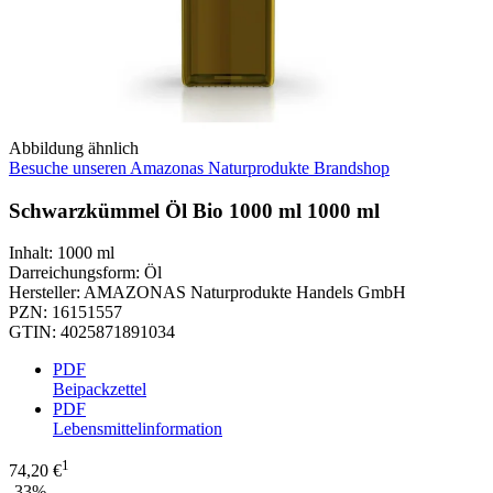
Abbildung ähnlich
Besuche unseren Amazonas Naturprodukte Brandshop
Schwarzkümmel Öl Bio 1000 ml 1000 ml
Inhalt
:
1000 ml
Darreichungsform
:
Öl
Hersteller
:
AMAZONAS Naturprodukte Handels GmbH
PZN
:
16151557
GTIN
:
4025871891034
PDF
Beipackzettel
PDF
Lebensmittelinformation
1
74,20 €
-33%