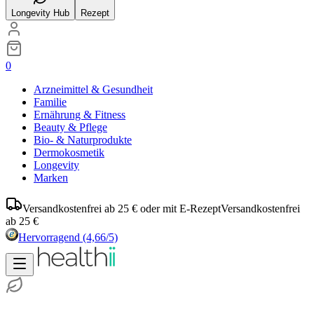
Longevity Hub
Rezept
0
Arzneimittel & Gesundheit
Familie
Ernährung & Fitness
Beauty & Pflege
Bio- & Naturprodukte
Dermokosmetik
Longevity
Marken
Versandkostenfrei ab 25 € oder mit E-Rezept
Versandkostenfrei
ab 25 €
Hervorragend
(4,66/5)