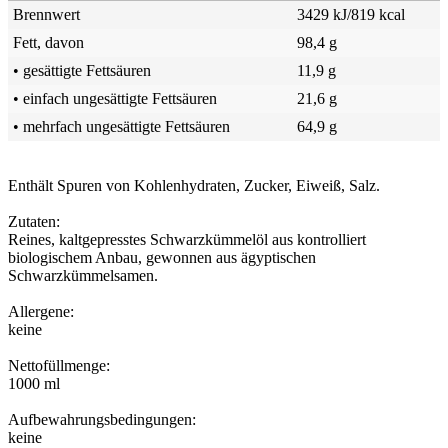
Brennwert
3429 kJ/819 kcal
Fett, davon
98,4 g
• gesättigte Fettsäuren
11,9 g
• einfach ungesättigte Fettsäuren
21,6 g
• mehrfach ungesättigte Fettsäuren
64,9 g
Enthält Spuren von Kohlenhydraten, Zucker, Eiweiß, Salz.
Zutaten:
Reines, kaltgepresstes Schwarzkümmelöl aus kontrolliert
biologischem Anbau, gewonnen aus ägyptischen
Schwarzkümmelsamen.
Allergene:
keine
Nettofüllmenge:
1000 ml
Aufbewahrungsbedingungen:
keine