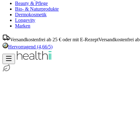
Beauty & Pflege
Bio- & Naturprodukte
Dermokosmetik
Longevity
Marken
Versandkostenfrei ab 25 € oder mit E-Rezept
Versandkostenfrei ab
Hervorragend
(4,66/5)