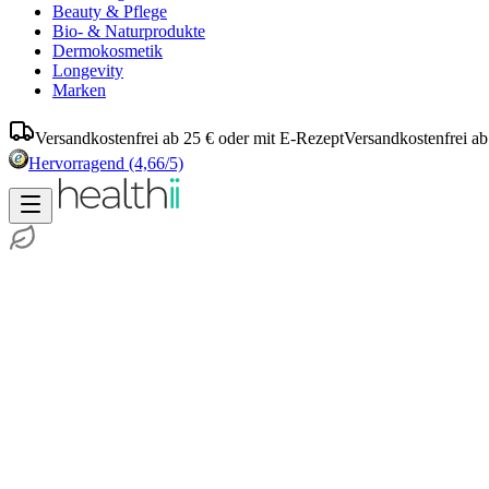
Beauty & Pflege
Bio- & Naturprodukte
Dermokosmetik
Longevity
Marken
Versandkostenfrei ab 25 € oder mit E-Rezept
Versandkostenfrei ab
Hervorragend
(4,66/5)