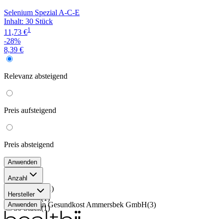
Selenium Spezial A-C-E
Inhalt
:
30 Stück
1
11,73 €
-28%
8,39 €
Relevanz
absteigend
Preis
aufsteigend
Preis
absteigend
Anwenden
Anzahl
180 Stück
(
1
)
Hersteller
90 Stück
(
1
)
Stroschein Gesundkost Ammersbek GmbH
(
3
)
Anwenden
30 Stück
(
1
)