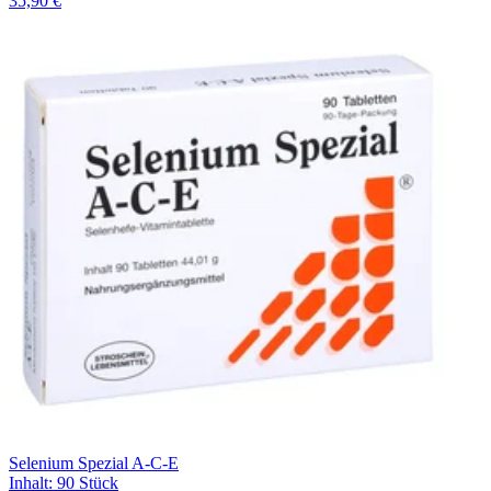
35,90 €
Selenium Spezial A-C-E
Inhalt
:
90 Stück