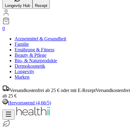
Longevity Hub
Rezept
0
Arzneimittel & Gesundheit
Familie
Ernährung & Fitness
Beauty & Pflege
Bio- & Naturprodukte
Dermokosmetik
Longevity
Marken
Versandkostenfrei ab 25 € oder mit E-Rezept
Versandkostenfrei
ab 25 €
Hervorragend
(4,66/5)