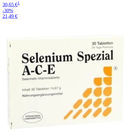
1
30,65 €
-30%
21,49 €