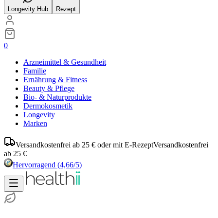
Longevity Hub
Rezept
0
Arzneimittel & Gesundheit
Familie
Ernährung & Fitness
Beauty & Pflege
Bio- & Naturprodukte
Dermokosmetik
Longevity
Marken
Versandkostenfrei ab 25 € oder mit E-Rezept
Versandkostenfrei
ab 25 €
Hervorragend
(4,66/5)