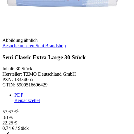
Abbildung ähnlich
Besuche unseren Seni Brandshop
Seni Classic Extra Large 30 Stück
Inhalt
:
30 Stück
Hersteller
:
TZMO Deutschland GmbH
PZN
:
13334665
GTIN
:
5900516696429
PDF
Beipackzettel
1
57,67 €
-61%
22,25 €
0,74 € / Stück