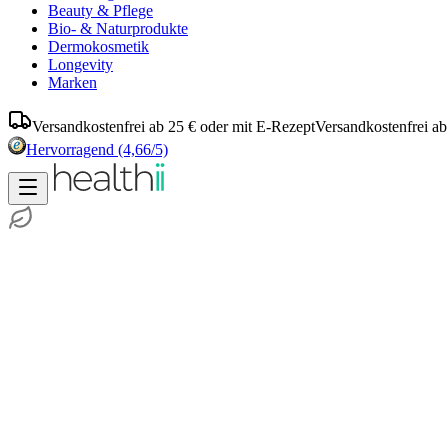
Beauty & Pflege
Bio- & Naturprodukte
Dermokosmetik
Longevity
Marken
Versandkostenfrei ab 25 € oder mit E-Rezept
Versandkostenfrei ab
Hervorragend
(4,66/5)