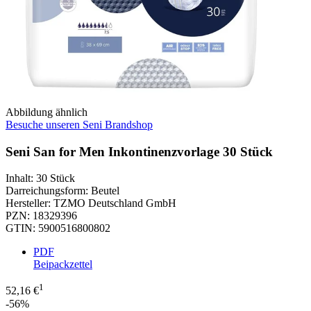
Abbildung ähnlich
Besuche unseren Seni Brandshop
Seni San for Men Inkontinenzvorlage 30 Stück
Inhalt
:
30 Stück
Darreichungsform
:
Beutel
Hersteller
:
TZMO Deutschland GmbH
PZN
:
18329396
GTIN
:
5900516800802
PDF
Beipackzettel
1
52,16 €
-56%