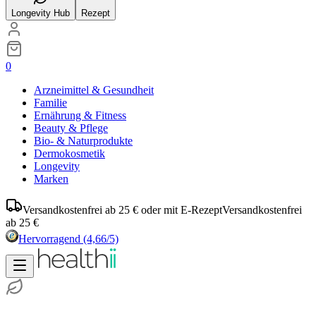
Longevity Hub
Rezept
0
Arzneimittel & Gesundheit
Familie
Ernährung & Fitness
Beauty & Pflege
Bio- & Naturprodukte
Dermokosmetik
Longevity
Marken
Versandkostenfrei ab 25 € oder mit E-Rezept
Versandkostenfrei
ab 25 €
Hervorragend
(4,66/5)