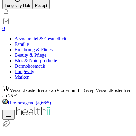
Longevity Hub
Rezept
0
Arzneimittel & Gesundheit
Familie
Ernährung & Fitness
Beauty & Pflege
Bio- & Naturprodukte
Dermokosmetik
Longevity
Marken
Versandkostenfrei ab 25 € oder mit E-Rezept
Versandkostenfrei
ab 25 €
Hervorragend
(4,66/5)