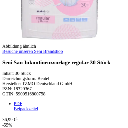
Abbildung ähnlich
Besuche unseren Seni Brandshop
Seni San Inkontinenzvorlage regular 30 Stück
Inhalt
:
30 Stück
Darreichungsform
:
Beutel
Hersteller
:
TZMO Deutschland GmbH
PZN
:
18329367
GTIN
:
5900516800758
PDF
Beipackzettel
1
36,99 €
-55%