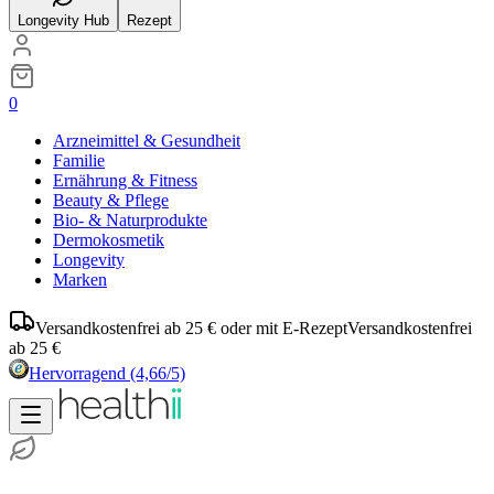
Longevity Hub
Rezept
0
Arzneimittel & Gesundheit
Familie
Ernährung & Fitness
Beauty & Pflege
Bio- & Naturprodukte
Dermokosmetik
Longevity
Marken
Versandkostenfrei ab 25 € oder mit E-Rezept
Versandkostenfrei
ab 25 €
Hervorragend
(4,66/5)