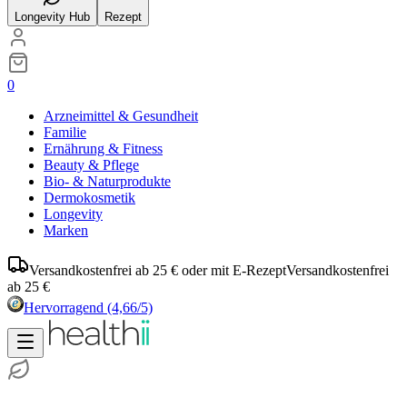
Longevity Hub
Rezept
0
Arzneimittel & Gesundheit
Familie
Ernährung & Fitness
Beauty & Pflege
Bio- & Naturprodukte
Dermokosmetik
Longevity
Marken
Versandkostenfrei ab 25 € oder mit E-Rezept
Versandkostenfrei
ab 25 €
Hervorragend
(4,66/5)