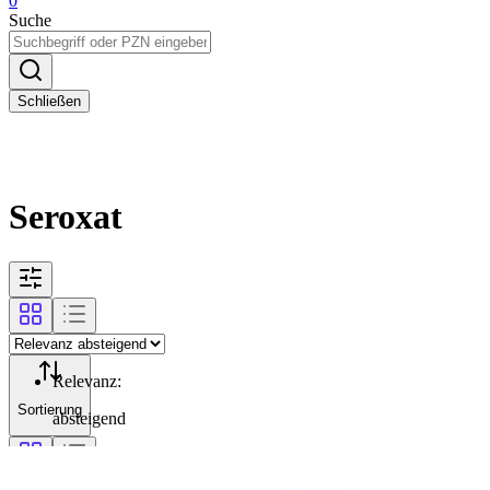
0
Suche
Schließen
Seroxat
Relevanz
:
Sortierung
absteigend