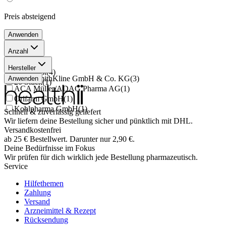
Preis
absteigend
Anwenden
Anzahl
50 Stück
(
1
)
Hersteller
100 Stück
(
4
)
GlaxoSmithKline GmbH & Co. KG
(
3
)
Anwenden
20 Stück
(
1
)
ACA Müller/ADAG Pharma AG
(
1
)
Orifarm GmbH
(
1
)
Kohlpharma GmbH
(
1
)
Schnell & zuverlässig geliefert
Wir liefern deine Bestellung sicher und
pünktlich
mit
DHL
.
Versandkostenfrei
ab
25
€
Bestellwert. Darunter nur
2,90
€
.
Deine Bedürfnisse im Fokus
Wir prüfen für dich wirklich
jede
Bestellung pharmazeutisch.
Service
Hilfethemen
Zahlung
Versand
Arzneimittel & Rezept
Rücksendung