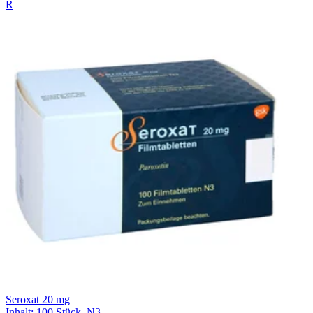
R
Seroxat 20 mg
Inhalt
:
100 Stück
,
N3