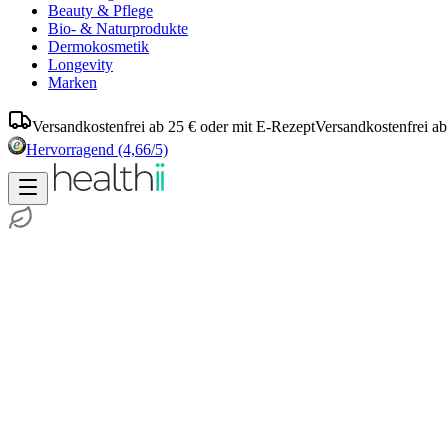
Beauty & Pflege
Bio- & Naturprodukte
Dermokosmetik
Longevity
Marken
Versandkostenfrei ab 25 € oder mit E-Rezept
Versandkostenfrei ab
Hervorragend
(4,66/5)