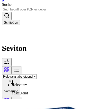
0
Suche
Schließen
Seviton
Relevanz
:
Sortierung
absteigend