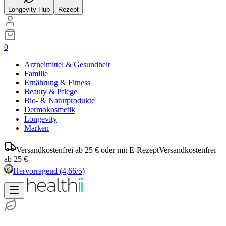
Longevity Hub
Rezept
0
Arzneimittel & Gesundheit
Familie
Ernährung & Fitness
Beauty & Pflege
Bio- & Naturprodukte
Dermokosmetik
Longevity
Marken
Versandkostenfrei ab 25 € oder mit E-Rezept
Versandkostenfrei
ab 25 €
Hervorragend
(4,66/5)