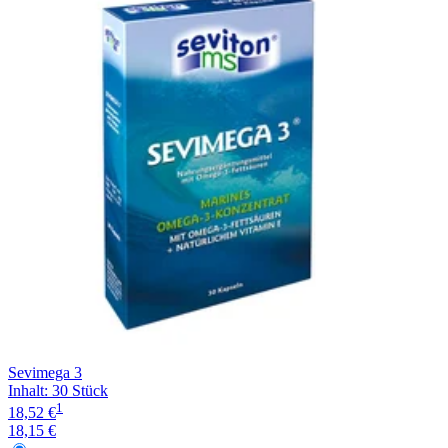
Filterung
Sevimega 3
Inhalt
:
30 Stück
1
18,52 €
18,15 €