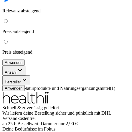
Relevanz
absteigend
Preis
aufsteigend
Preis
absteigend
Anwenden
Anzahl
30 Stück
(
1
)
Hersteller
Seviton Naturprodukte und Nahrungsergänzungsmittel
(
1
)
Anwenden
Schnell & zuverlässig geliefert
Wir liefern deine Bestellung sicher und
pünktlich
mit
DHL
.
Versandkostenfrei
ab
25
€
Bestellwert. Darunter nur
2,90
€
.
Deine Bedürfnisse im Fokus