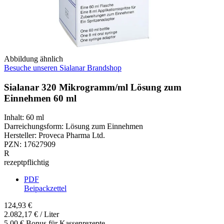
Abbildung ähnlich
Besuche unseren Sialanar Brandshop
Sialanar 320 Mikrogramm/ml Lösung zum
Einnehmen 60 ml
Inhalt
:
60 ml
Darreichungsform
:
Lösung zum Einnehmen
Hersteller
:
Proveca Pharma Ltd.
PZN
:
17627909
R
rezeptpflichtig
PDF
Beipackzettel
124,93 €
2.082,17 € / Liter
5,00 € Bonus für Kassenrezepte