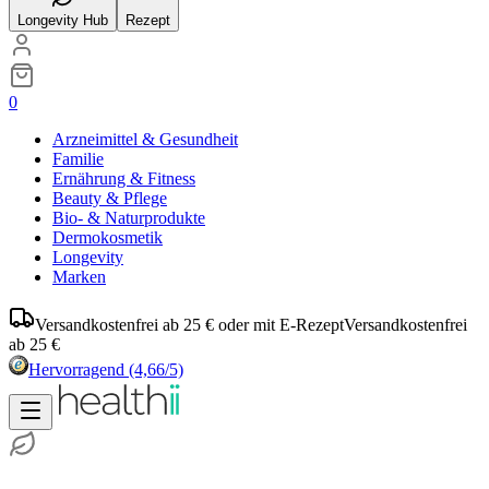
Longevity Hub
Rezept
0
Arzneimittel & Gesundheit
Familie
Ernährung & Fitness
Beauty & Pflege
Bio- & Naturprodukte
Dermokosmetik
Longevity
Marken
Versandkostenfrei ab 25 € oder mit E-Rezept
Versandkostenfrei
ab 25 €
Hervorragend
(4,66/5)