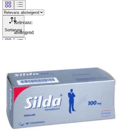
Relevanz
:
Sortierung
absteigend
Filterung