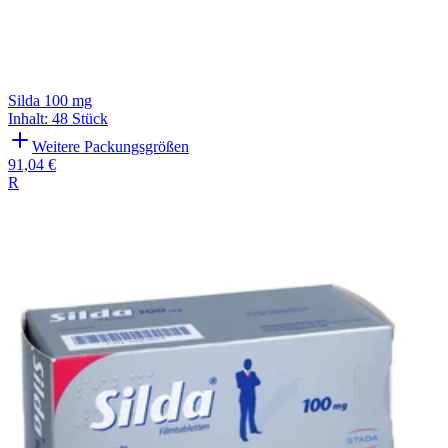
Silda 100 mg
Inhalt
:
48 Stück
Weitere Packungsgrößen
91,04 €
R