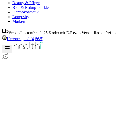
Beauty & Pflege
Bio- & Naturprodukte
Dermokosmetik
Longevity
Marken
Versandkostenfrei ab 25 € oder mit E-Rezept
Versandkostenfrei ab
Hervorragend
(4,66/5)