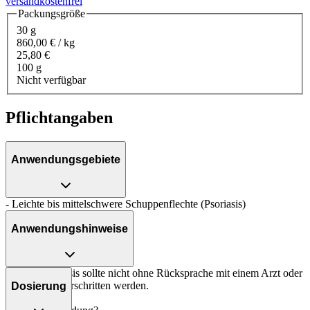
versandkostenfrei
Packungsgröße
30 g
860,00 € / kg
25,80 €
100 g
Nicht verfügbar
Pflichtangaben
Anwendungsgebiete
- Leichte bis mittelschwere Schuppenflechte (Psoriasis)
Anwendungshinweise
Die Gesamtdosis sollte nicht ohne Rücksprache mit einem Arzt oder
Apotheker überschritten werden.
Dosierung