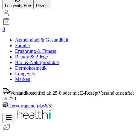
Longevity Hub
Rezept
0
Arzneimittel & Gesundheit
Familie
Ernährung & Fitness
Beauty & Pflege
Bio- & Naturprodukte
Dermokosmetik
Longevity
Marken
Versandkostenfrei ab 25 € oder mit E-Rezept
Versandkostenfrei
ab 25 €
Hervorragend
(4,66/5)