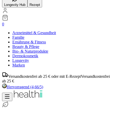
Longevity Hub
Rezept
0
Arzneimittel & Gesundheit
Familie
Ernährung & Fitness
Beauty & Pflege
Bio- & Naturprodukte
Dermokosmetik
Longevity
Marken
Versandkostenfrei ab 25 € oder mit E-Rezept
Versandkostenfrei
ab 25 €
Hervorragend
(4,66/5)