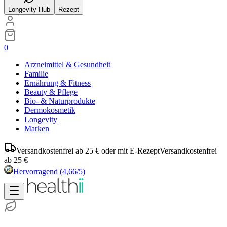
Longevity Hub
Rezept
0
Arzneimittel & Gesundheit
Familie
Ernährung & Fitness
Beauty & Pflege
Bio- & Naturprodukte
Dermokosmetik
Longevity
Marken
Versandkostenfrei ab 25 € oder mit E-Rezept
Versandkostenfrei
ab 25 €
Hervorragend
(4,66/5)