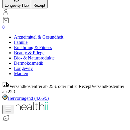
Longevity Hub
Rezept
0
Arzneimittel & Gesundheit
Familie
Ernährung & Fitness
Beauty & Pflege
Bio- & Naturprodukte
Dermokosmetik
Longevity
Marken
Versandkostenfrei ab 25 € oder mit E-Rezept
Versandkostenfrei
ab 25 €
Hervorragend
(4,66/5)