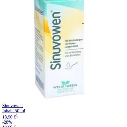
Filterung
Sinuvowen
Inhalt
:
50 ml
1
18,90 €
-28%