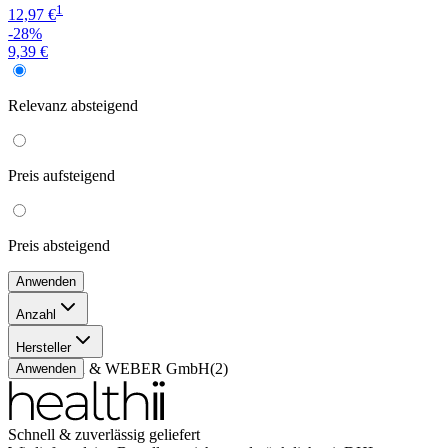
1
12,97 €
-28%
9,39 €
Relevanz
absteigend
Preis
aufsteigend
Preis
absteigend
Anwenden
Anzahl
50 ml
(
1
)
Hersteller
30 ml
(
1
)
WEBER & WEBER GmbH
(
2
)
Anwenden
Schnell & zuverlässig geliefert