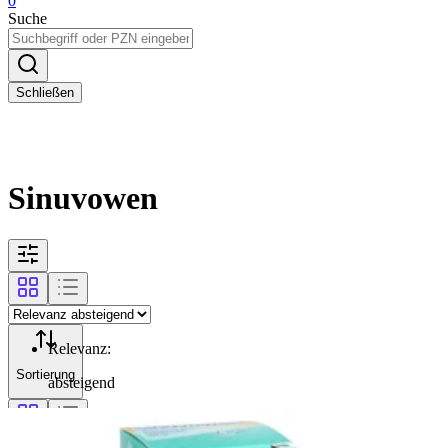
0
Suche
Schließen
Sinuvowen
Relevanz
:
Sortierung
absteigend