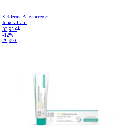
Siriderma Augencreme
Inhalt
:
15 ml
1
33,95 €
-12%
29,99 €