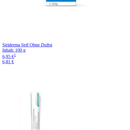
Siriderma Seif Ohne Duftst
Inhalt
:
100 g
1
6,95 €
6,81 €