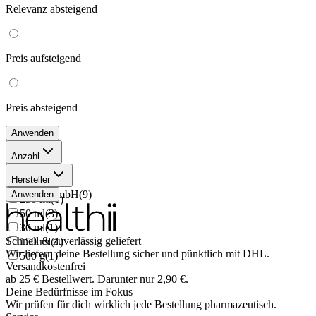
Relevanz
absteigend
Preis
aufsteigend
Preis
absteigend
Anwenden
Anzahl
15 ml
(
1
)
Hersteller
100 g
(
1
)
Sirius GmbH
(
9
)
Anwenden
250 ml
(
1
)
50 ml
(
3
)
30 ml
(
1
)
Schnell & zuverlässig geliefert
150 ml
(
1
)
Wir liefern deine Bestellung sicher und
pünktlich
mit
DHL
.
500 g
(
1
)
Versandkostenfrei
ab
25
€
Bestellwert. Darunter nur
2,90
€
.
Deine Bedürfnisse im Fokus
Wir prüfen für dich wirklich
jede
Bestellung pharmazeutisch.