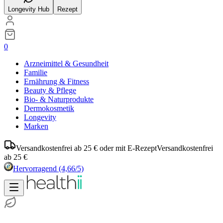
Longevity Hub
Rezept
0
Arzneimittel & Gesundheit
Familie
Ernährung & Fitness
Beauty & Pflege
Bio- & Naturprodukte
Dermokosmetik
Longevity
Marken
Versandkostenfrei ab 25 € oder mit E-Rezept
Versandkostenfrei
ab 25 €
Hervorragend
(4,66/5)