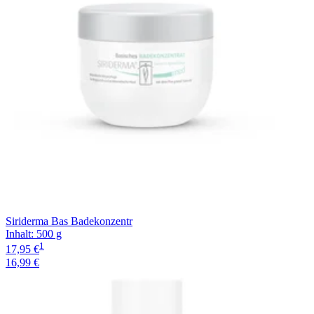
Siriderma Bas Badekonzentr
Inhalt
:
500 g
1
17,95 €
16,99 €