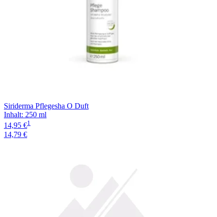
Siriderma Pflegesha O Duft
Inhalt
:
250 ml
1
14,95 €
14,79 €