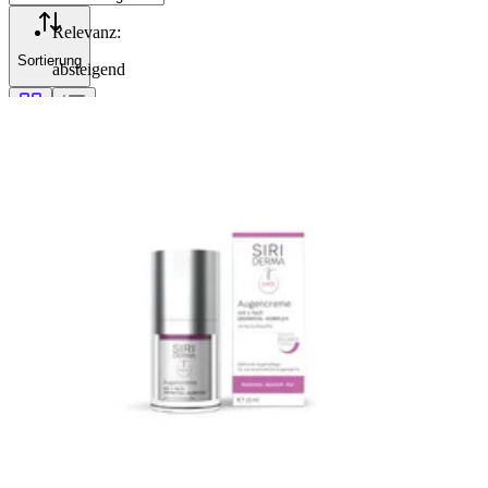
Relevanz
:
Sortierung
absteigend
Filterung