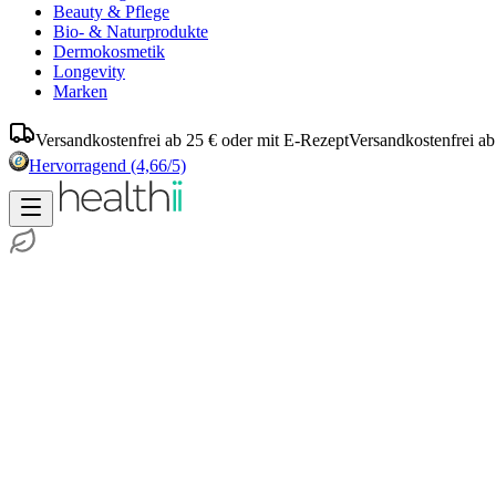
Beauty & Pflege
Bio- & Naturprodukte
Dermokosmetik
Longevity
Marken
Versandkostenfrei ab 25 € oder mit E-Rezept
Versandkostenfrei ab
Hervorragend
(4,66/5)