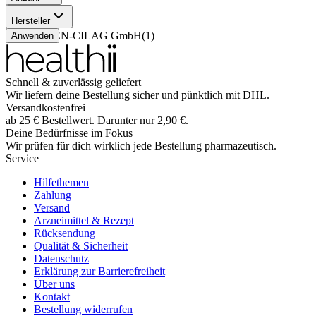
24 Stück
(
1
)
Hersteller
JANSSEN-CILAG GmbH
(
1
)
Anwenden
Schnell & zuverlässig geliefert
Wir liefern deine Bestellung sicher und
pünktlich
mit
DHL
.
Versandkostenfrei
ab
25
€
Bestellwert. Darunter nur
2,90
€
.
Deine Bedürfnisse im Fokus
Wir prüfen für dich wirklich
jede
Bestellung pharmazeutisch.
Service
Hilfethemen
Zahlung
Versand
Arzneimittel & Rezept
Rücksendung
Qualität & Sicherheit
Datenschutz
Erklärung zur Barrierefreiheit
Über uns
Kontakt
Bestellung widerrufen