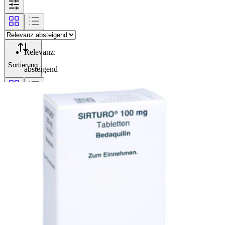
Relevanz
:
Sortierung
absteigend
Filterung