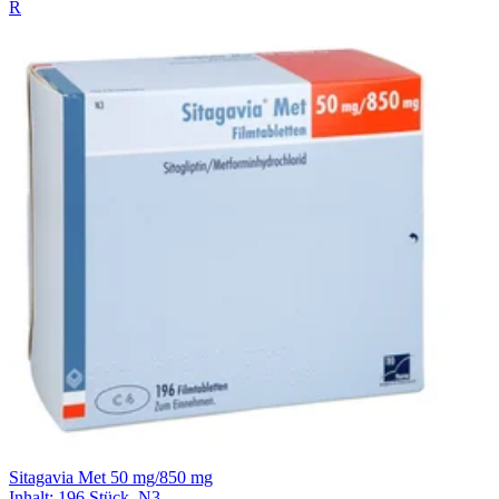
R
Sitagavia Met 50 mg/850 mg
Inhalt
:
196 Stück
,
N3