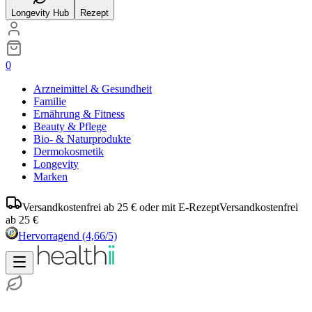
Longevity Hub
Rezept
0
Arzneimittel & Gesundheit
Familie
Ernährung & Fitness
Beauty & Pflege
Bio- & Naturprodukte
Dermokosmetik
Longevity
Marken
Versandkostenfrei ab 25 € oder mit E-Rezept
Versandkostenfrei
ab 25 €
Hervorragend
(4,66/5)