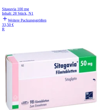
Sitagavia 100 mg
Inhalt
:
28 Stück
,
N1
Weitere Packungsgrößen
33,50 €
R