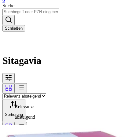
0
Suche
Schließen
Sitagavia
Relevanz
:
Sortierung
absteigend