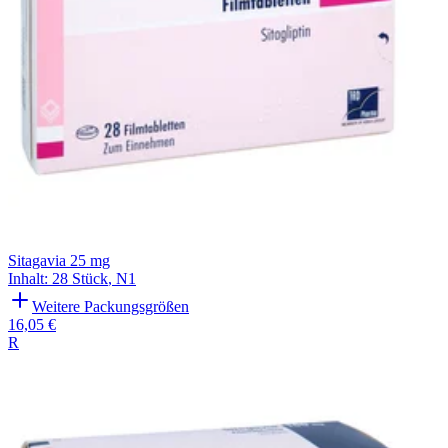
Sitagavia 25 mg
Inhalt
:
28 Stück
,
N1
Weitere Packungsgrößen
16,05 €
R