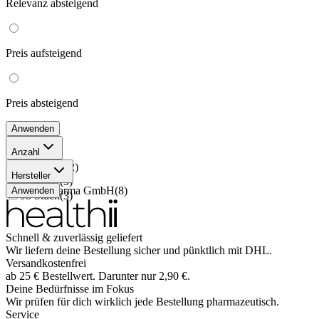
Relevanz
absteigend
Preis
aufsteigend
Preis
absteigend
Anwenden
Anzahl
196 Stück
(
2
)
Hersteller
28 Stück
(
3
)
TAD Pharma GmbH
(
8
)
Anwenden
98 Stück
(
3
)
Schnell & zuverlässig geliefert
Wir liefern deine Bestellung sicher und
pünktlich
mit
DHL
.
Versandkostenfrei
ab
25
€
Bestellwert. Darunter nur
2,90
€
.
Deine Bedürfnisse im Fokus
Wir prüfen für dich wirklich
jede
Bestellung pharmazeutisch.
Service