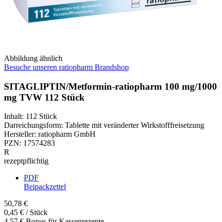
Abbildung ähnlich
Besuche unseren ratiopharm Brandshop
SITAGLIPTIN/Metformin-ratiopharm 100 mg/1000
mg TVW 112 Stück
Inhalt
:
112 Stück
Darreichungsform
:
Tablette mit veränderter Wirkstofffreisetzung
Hersteller
:
ratiopharm GmbH
PZN
:
17574283
R
rezeptpflichtig
PDF
Beipackzettel
50,78 €
0,45 € / Stück
4,57 € Bonus für Kassenrezepte