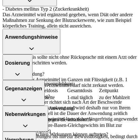
- Diabetes mellitus Typ 2 (Zuckerkrankheit)
Das Arzneimittel wird ergänzend gegeben, wenn Diät oder andere
Maßnahmen zur Senkung der Blutzuckerwerte, wie zum Beispiel
körperliches Training, allein nicht ausreichen.
Anwendungshinweise
Die Gesamtdosis sollte nicht ohne Rücksprache mit einem Arzt oder
Apotheker überschritten werden.
Dosierung
Art der Anwendung?
Nehmen Sie das Arzneimittel im Ganzen mit Flüssigkeit (z.B. 1
Allgemeine Dosierungsempfehlung:
Glas Wasser) ein. Das Arzneimittel darf nicht zerkaut werden.
Gegenanzeigen
Personenkreis
Einzeldosis
Gesamtdosis
Zeitpunkt
Dauer der Anwendung?
Erwachsene
1 Tablette
1-mal täglich
zu der Mahlzeit
Die Anwendungsdauer richtet sich nach Art der Beschwerde
und/oder Dauer der Erkrankung und wird deshalb nur von Ihrem
Was spricht gegen eine Anwendung?
Arzt bestimmt. Prinzipiell ist die Dauer der Anwendung zeitlich
Nebenwirkungen
nicht begrenzt, das Arzneimittel kann daher längerfristig angewendet
- Überempfindlichkeit gegen die Inhaltsstoffe
werden.
- Verschiebung des Säure-Basen-Gleichgewichts im Blut zur
saureren Seite (Azidose)
Welche unerwünschten Wirkungen können auftreten?
Überdosierung?
- Bewusstseinsstörungen bis hin zur Bewusstlosigkeit, bedingt durch
Verwahrung