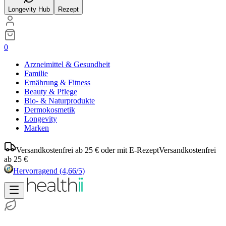
Longevity Hub
Rezept
0
Arzneimittel & Gesundheit
Familie
Ernährung & Fitness
Beauty & Pflege
Bio- & Naturprodukte
Dermokosmetik
Longevity
Marken
Versandkostenfrei ab 25 € oder mit E-Rezept
Versandkostenfrei
ab 25 €
Hervorragend
(4,66/5)