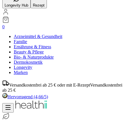
Longevity Hub
Rezept
0
Arzneimittel & Gesundheit
Familie
Ernährung & Fitness
Beauty & Pflege
Bio- & Naturprodukte
Dermokosmetik
Longevity
Marken
Versandkostenfrei ab 25 € oder mit E-Rezept
Versandkostenfrei
ab 25 €
Hervorragend
(4,66/5)