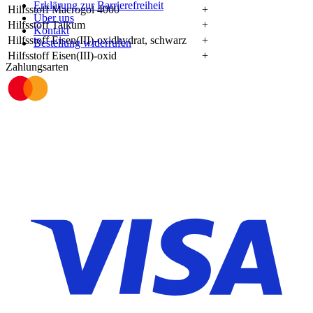
Erklärung zur Barrierefreiheit
Hilfsstoff Macrogol 4000
+
Über uns
Hilfsstoff Talkum
+
Kontakt
Hilfsstoff Eisen(III)-oxidhydrat, schwarz
+
Bestellung widerrufen
Hilfsstoff Eisen(III)-oxid
+
Zahlungsarten