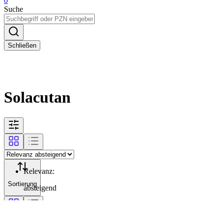
0
Suche
Schließen
Solacutan
Relevanz
:
Sortierung
absteigend