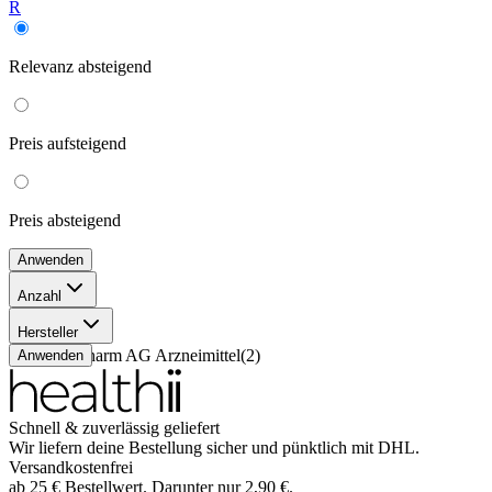
R
Relevanz
absteigend
Preis
aufsteigend
Preis
absteigend
Anwenden
Anzahl
90 g
(
1
)
Hersteller
50 g
(
1
)
Dermapharm AG Arzneimittel
(
2
)
Anwenden
Schnell & zuverlässig geliefert
Wir liefern deine Bestellung sicher und
pünktlich
mit
DHL
.
Versandkostenfrei
ab
25
€
Bestellwert. Darunter nur
2,90
€
.