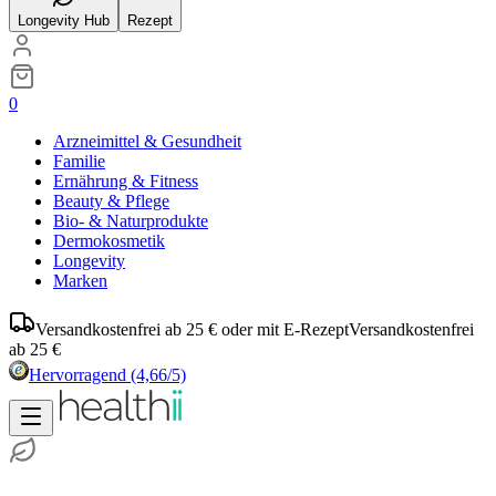
Longevity Hub
Rezept
0
Arzneimittel & Gesundheit
Familie
Ernährung & Fitness
Beauty & Pflege
Bio- & Naturprodukte
Dermokosmetik
Longevity
Marken
Versandkostenfrei ab 25 € oder mit E-Rezept
Versandkostenfrei
ab 25 €
Hervorragend
(4,66/5)