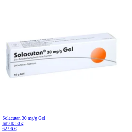
Solacutan 30 mg/g Gel
Inhalt
:
50 g
62,96 €