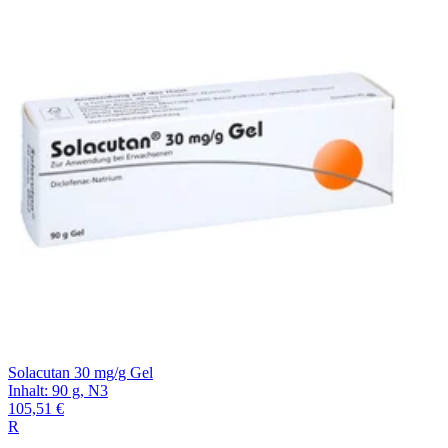
Filterung
Solacutan 30 mg/g Gel
Inhalt
:
90 g
,
N3
105,51 €
R