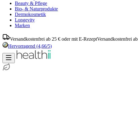
Beauty & Pflege
Bio- & Naturprodukte
Dermokosmetik
Longevity
Marken
Versandkostenfrei ab 25 € oder mit E-Rezept
Versandkostenfrei ab
Hervorragend
(4,66/5)