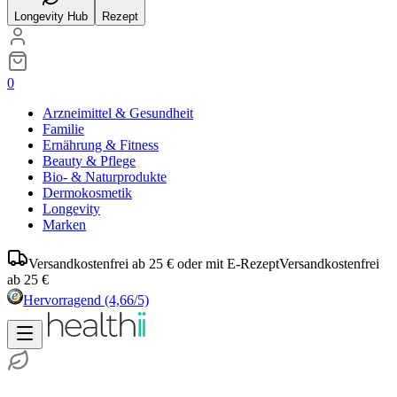
Longevity Hub
Rezept
0
Arzneimittel & Gesundheit
Familie
Ernährung & Fitness
Beauty & Pflege
Bio- & Naturprodukte
Dermokosmetik
Longevity
Marken
Versandkostenfrei ab 25 € oder mit E-Rezept
Versandkostenfrei
ab 25 €
Hervorragend
(4,66/5)