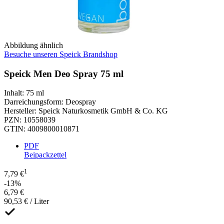
Abbildung ähnlich
Besuche unseren Speick Brandshop
Speick Men Deo Spray 75 ml
Inhalt
:
75 ml
Darreichungsform
:
Deospray
Hersteller
:
Speick Naturkosmetik GmbH & Co. KG
PZN
:
10558039
GTIN
:
4009800010871
PDF
Beipackzettel
1
7,79 €
-13%
6,79 €
90,53 € / Liter