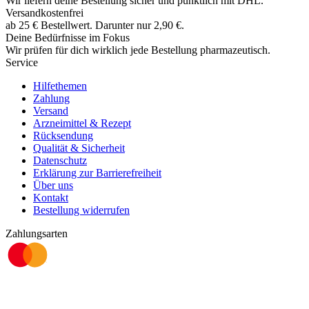
Wir liefern deine Bestellung sicher und
pünktlich
mit
DHL
.
Versandkostenfrei
ab
25
€
Bestellwert. Darunter nur
2,90
€
.
Deine Bedürfnisse im Fokus
Wir prüfen für dich wirklich
jede
Bestellung pharmazeutisch.
Service
Hilfethemen
Zahlung
Versand
Arzneimittel & Rezept
Rücksendung
Qualität & Sicherheit
Datenschutz
Erklärung zur Barrierefreiheit
Über uns
Kontakt
Bestellung widerrufen
Zahlungsarten