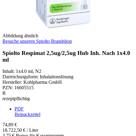
Abbildung ähnlich
Besuche unseren Spiolto Brandshop
Spiolto Respimat 2,5ug/2,5ug Hub Inh. Nach 1x4.0
ml
Inhalt
:
1x4.0 ml
,
N2
Darreichungsform
:
Inhalationslösung
Hersteller
:
Kohlpharma GmbH
PZN
:
16605515
R
rezeptpflichtig
PDF
Beipackzettel
74,89 €
18.722,50 € / Liter
3,75 € Bonus für Kassenrezepte