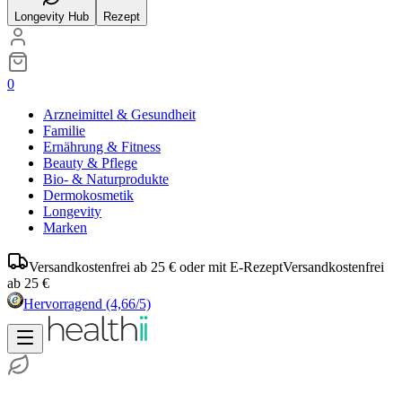
Longevity Hub
Rezept
0
Arzneimittel & Gesundheit
Familie
Ernährung & Fitness
Beauty & Pflege
Bio- & Naturprodukte
Dermokosmetik
Longevity
Marken
Versandkostenfrei ab 25 € oder mit E-Rezept
Versandkostenfrei
ab 25 €
Hervorragend
(4,66/5)