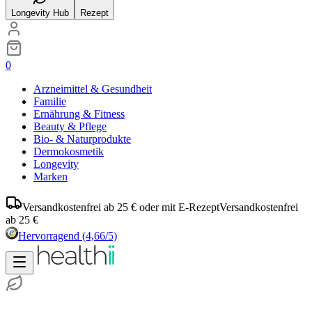
Longevity Hub
Rezept
0
Arzneimittel & Gesundheit
Familie
Ernährung & Fitness
Beauty & Pflege
Bio- & Naturprodukte
Dermokosmetik
Longevity
Marken
Versandkostenfrei ab 25 € oder mit E-Rezept
Versandkostenfrei
ab 25 €
Hervorragend
(4,66/5)