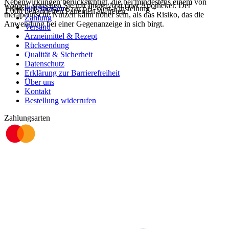
Nebenwirkungen berücksichtigt, die bei mindestens einem von
worden, sprechen Sie mit Ihrem Arzt oder Apotheker. Der
Hilfsstoff Salzsäure zur pH-Wert-Einstellung
Hilfethemen
+
1.000 behandelten Patienten auftreten.
therapeutische Nutzen kann höher sein, als das Risiko, das die
Zahlung
Anwendung bei einer Gegenanzeige in sich birgt.
Versand
Arzneimittel & Rezept
Rücksendung
Qualität & Sicherheit
Datenschutz
Erklärung zur Barrierefreiheit
Über uns
Kontakt
Bestellung widerrufen
Zahlungsarten