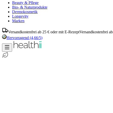
Beauty & Pflege
Bio- & Naturprodukte
Dermokosmetik
Longevity
Marken
Versandkostenfrei ab 25 € oder mit E-Rezept
Versandkostenfrei ab
Hervorragend
(4,66/5)