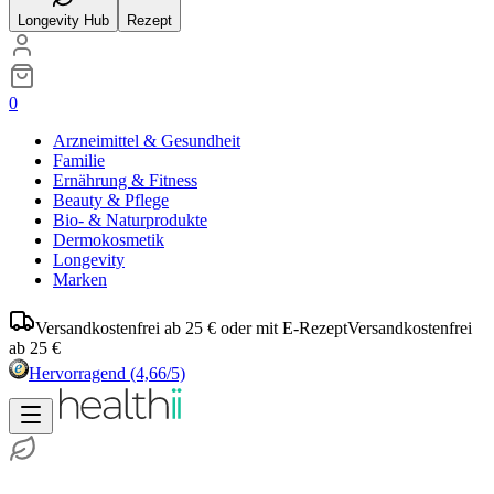
Longevity Hub
Rezept
0
Arzneimittel & Gesundheit
Familie
Ernährung & Fitness
Beauty & Pflege
Bio- & Naturprodukte
Dermokosmetik
Longevity
Marken
Versandkostenfrei ab 25 € oder mit E-Rezept
Versandkostenfrei
ab 25 €
Hervorragend
(4,66/5)