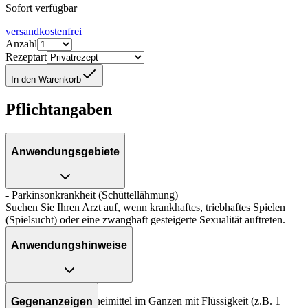
Sofort verfügbar
versandkostenfrei
Anzahl
Rezeptart
In den Warenkorb
Pflichtangaben
Anwendungsgebiete
- Parkinsonkrankheit (Schüttellähmung)
Suchen Sie Ihren Arzt auf, wenn krankhaftes, triebhaftes Spielen
(Spielsucht) oder eine zwanghaft gesteigerte Sexualität auftreten.
Anwendungshinweise
Art der Anwendung?
Nehmen Sie das Arzneimittel im Ganzen mit Flüssigkeit (z.B. 1
Gegenanzeigen