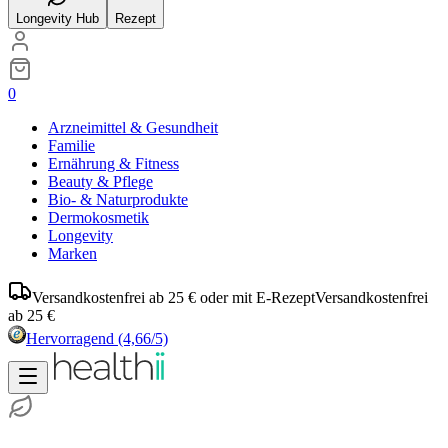
Longevity Hub
Rezept
0
Arzneimittel & Gesundheit
Familie
Ernährung & Fitness
Beauty & Pflege
Bio- & Naturprodukte
Dermokosmetik
Longevity
Marken
Versandkostenfrei ab 25 € oder mit E-Rezept
Versandkostenfrei
ab 25 €
Hervorragend
(4,66/5)