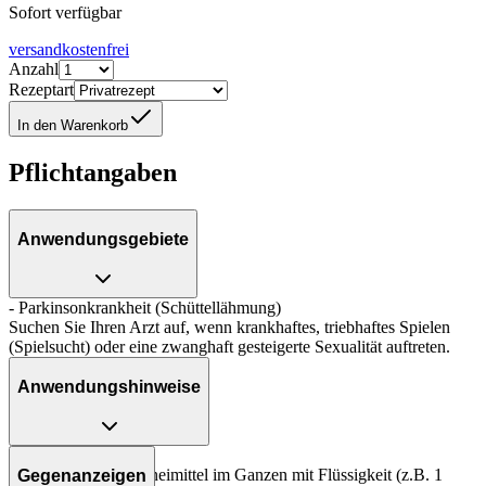
Sofort verfügbar
versandkostenfrei
Anzahl
Rezeptart
In den Warenkorb
Pflichtangaben
Anwendungsgebiete
- Parkinsonkrankheit (Schüttellähmung)
Suchen Sie Ihren Arzt auf, wenn krankhaftes, triebhaftes Spielen
(Spielsucht) oder eine zwanghaft gesteigerte Sexualität auftreten.
Anwendungshinweise
Art der Anwendung?
Nehmen Sie das Arzneimittel im Ganzen mit Flüssigkeit (z.B. 1
Gegenanzeigen