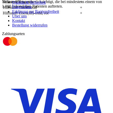
Nebenwirkungen berücksichtigt, die bei mindestens einem von
Hilfsstoff Triacetin
+
Qualität & Sicherheit
1.000 behandelten Patienten auftreten.
Datenschutz
Hilfsstoff Titandioxid
+
Erklärung zur Barrierefreiheit
Hilfsstoff Eisen(III)-oxid, rot
+
Über uns
Kontakt
Bestellung widerrufen
Zahlungsarten