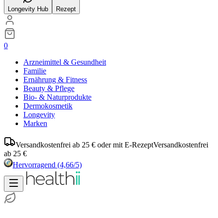
Longevity Hub
Rezept
0
Arzneimittel & Gesundheit
Familie
Ernährung & Fitness
Beauty & Pflege
Bio- & Naturprodukte
Dermokosmetik
Longevity
Marken
Versandkostenfrei ab 25 € oder mit E-Rezept
Versandkostenfrei
ab 25 €
Hervorragend
(4,66/5)