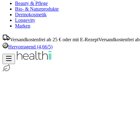
Beauty & Pflege
Bio- & Naturprodukte
Dermokosmetik
Longevity
Marken
Versandkostenfrei ab 25 € oder mit E-Rezept
Versandkostenfrei ab
Hervorragend
(4,66/5)