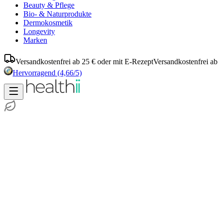
Beauty & Pflege
Bio- & Naturprodukte
Dermokosmetik
Longevity
Marken
Versandkostenfrei ab 25 € oder mit E-Rezept
Versandkostenfrei ab
Hervorragend
(4,66/5)