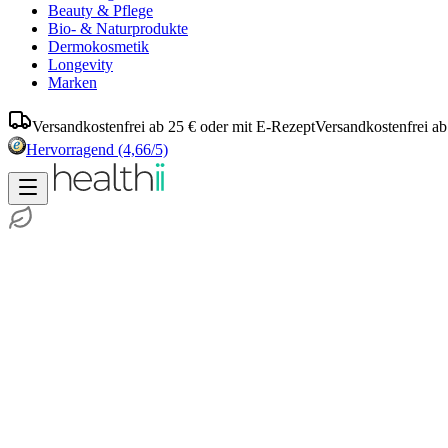
Beauty & Pflege
Bio- & Naturprodukte
Dermokosmetik
Longevity
Marken
Versandkostenfrei ab 25 € oder mit E-Rezept
Versandkostenfrei ab
Hervorragend
(4,66/5)