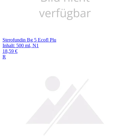
Sterofundin Bg 5 Ecofl Plu
Inhalt
:
500 ml
,
N1
18,59 €
R