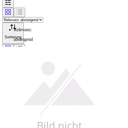
Relevanz
:
Sortierung
absteigend
Filterung