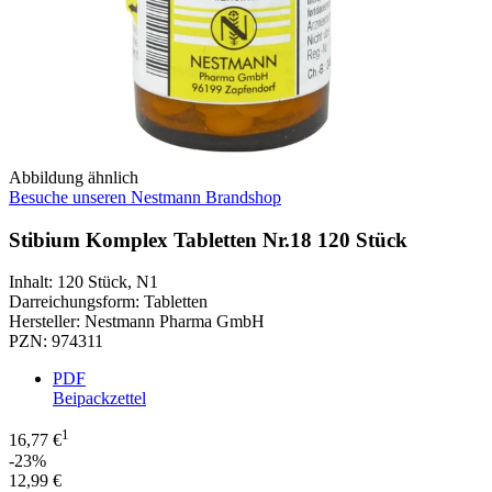
Abbildung ähnlich
Besuche unseren Nestmann Brandshop
Stibium Komplex Tabletten Nr.18 120 Stück
Inhalt
:
120 Stück
,
N1
Darreichungsform
:
Tabletten
Hersteller
:
Nestmann Pharma GmbH
PZN
:
974311
PDF
Beipackzettel
1
16,77 €
-23%
12,99 €