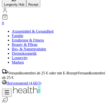
Longevity Hub
Rezept
0
Arzneimittel & Gesundheit
Familie
Ernährung & Fitness
Beauty & Pflege
Bio- & Naturprodukte
Dermokosmetik
Longevity
Marken
Versandkostenfrei ab 25 € oder mit E-Rezept
Versandkostenfrei
ab 25 €
Hervorragend
(4,66/5)