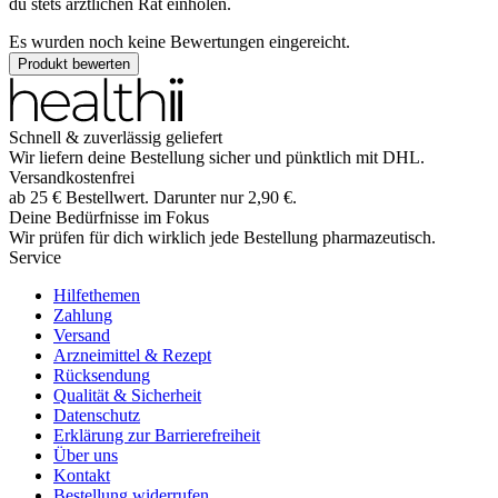
du stets ärztlichen Rat einholen.
Es wurden noch keine Bewertungen eingereicht.
Produkt bewerten
Schnell & zuverlässig geliefert
Wir liefern deine Bestellung sicher und
pünktlich
mit
DHL
.
Versandkostenfrei
ab
25
€
Bestellwert. Darunter nur
2,90
€
.
Deine Bedürfnisse im Fokus
Wir prüfen für dich wirklich
jede
Bestellung pharmazeutisch.
Service
Hilfethemen
Zahlung
Versand
Arzneimittel & Rezept
Rücksendung
Qualität & Sicherheit
Datenschutz
Erklärung zur Barrierefreiheit
Über uns
Kontakt
Bestellung widerrufen