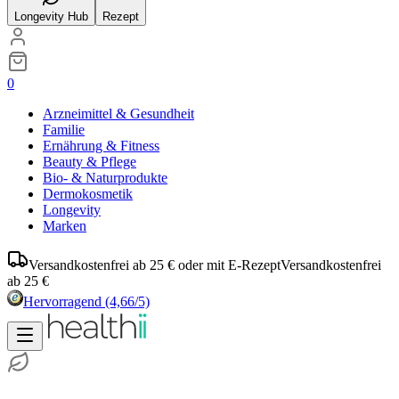
Longevity Hub
Rezept
0
Arzneimittel & Gesundheit
Familie
Ernährung & Fitness
Beauty & Pflege
Bio- & Naturprodukte
Dermokosmetik
Longevity
Marken
Versandkostenfrei ab 25 € oder mit E-Rezept
Versandkostenfrei
ab 25 €
Hervorragend
(4,66/5)