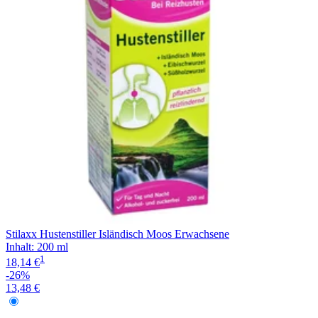
Stilaxx Hustenstiller Isländisch Moos Erwachsene
Inhalt
:
200 ml
1
18,14 €
-26%
13,48 €