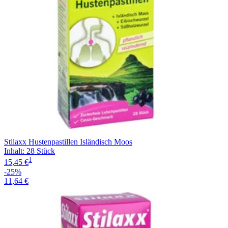
Stilaxx Hustenpastillen Isländisch Moos
Inhalt
:
28 Stück
1
15,45 €
-25%
11,64 €