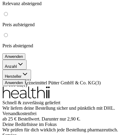
Relevanz
absteigend
Preis
aufsteigend
Preis
absteigend
Anwenden
Anzahl
200 ml
(
1
)
Hersteller
28 Stück
(
1
)
Medice Arzneimittel Pütter GmbH & Co. KG
(
3
)
Anwenden
100 ml
(
1
)
Schnell & zuverlässig geliefert
Wir liefern deine Bestellung sicher und
pünktlich
mit
DHL
.
Versandkostenfrei
ab
25
€
Bestellwert. Darunter nur
2,90
€
.
Deine Bedürfnisse im Fokus
Wir prüfen für dich wirklich
jede
Bestellung pharmazeutisch.