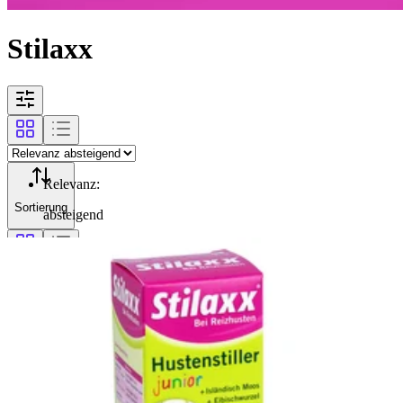
Stilaxx
Relevanz
:
Sortierung
absteigend
Filterung