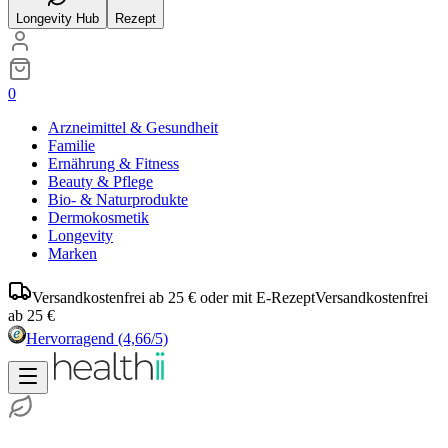
Longevity Hub
Rezept
0
Arzneimittel & Gesundheit
Familie
Ernährung & Fitness
Beauty & Pflege
Bio- & Naturprodukte
Dermokosmetik
Longevity
Marken
Versandkostenfrei ab 25 € oder mit E-Rezept
Versandkostenfrei
ab 25 €
Hervorragend
(4,66/5)