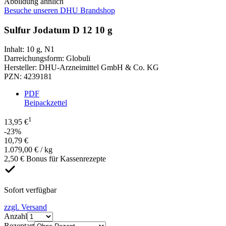
Abbildung ähnlich
Besuche unseren DHU Brandshop
Sulfur Jodatum D 12 10 g
Inhalt
:
10 g
,
N1
Darreichungsform
:
Globuli
Hersteller
:
DHU-Arzneimittel GmbH & Co. KG
PZN
:
4239181
PDF
Beipackzettel
1
13,95 €
-23%
10,79 €
1.079,00 € / kg
2,50 € Bonus für Kassenrezepte
Sofort verfügbar
zzgl. Versand
Anzahl
Rezeptart