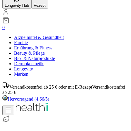
Longevity Hub
Rezept
0
Arzneimittel & Gesundheit
Familie
Ernährung & Fitness
Beauty & Pflege
Bio- & Naturprodukte
Dermokosmetik
Longevity
Marken
Versandkostenfrei ab 25 € oder mit E-Rezept
Versandkostenfrei
ab 25 €
Hervorragend
(4,66/5)