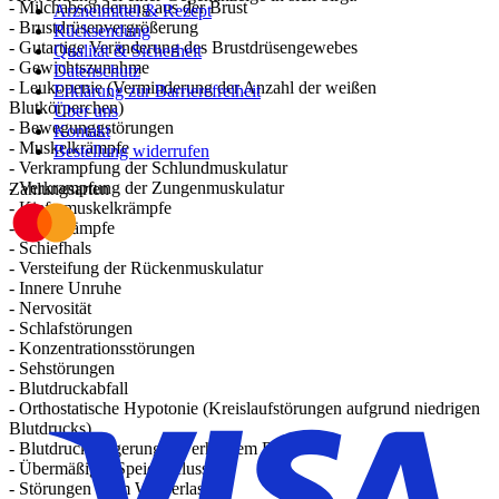
- Milchabsonderung aus der Brust
Arzneimittel & Rezept
- Brustdrüsenvergrößerung
Rücksendung
- Gutartige Veränderung des Brustdrüsengewebes
Qualität & Sicherheit
- Gewichtszunahme
Datenschutz
- Leukopenie (Verminderung der Anzahl der weißen
Erklärung zur Barrierefreiheit
Blutkörperchen)
Über uns
- Bewegunggstörungen
Kontakt
- Muskelkrämpfe
Bestellung widerrufen
- Verkrampfung der Schlundmuskulatur
- Verkrampfung der Zungenmuskulatur
Zahlungsarten
- Kiefermuskelkrämpfe
- Blickkrämpfe
- Schiefhals
- Versteifung der Rückenmuskulatur
- Innere Unruhe
- Nervosität
- Schlafstörungen
- Konzentrationsstörungen
- Sehstörungen
- Blutdruckabfall
- Orthostatische Hypotonie (Kreislaufstörungen aufgrund niedrigen
Blutdrucks)
- Blutdrucksteigerung bei erhöhtem Blutdruck
- Übermäßiger Speichelfluss
- Störungen beim Wasserlassen