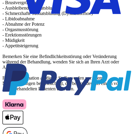
- Brustvergrößerung
- Ausbleibende Monatsblutung
- Schmerzhafte Monatsblutung (Dysmenorrhoe)
- Libidoabnahme
- Abnahme der Potenz
- Orgasmusstörung
- Erektionsstörungen
- Müdigkeit
- Appetitsteigerung
Bemerken Sie eine Befindlichkeitsstörung oder Veränderung
während der Behandlung, wenden Sie sich an Ihren Arzt oder
Apotheker.
Für die Information an dieser Stelle werden vor allem
Nebenwirkungen berücksichtigt, die bei mindestens einem von
1.000 behandelten Patienten auftreten.