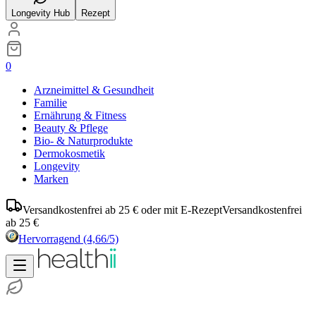
Longevity Hub
Rezept
0
Arzneimittel & Gesundheit
Familie
Ernährung & Fitness
Beauty & Pflege
Bio- & Naturprodukte
Dermokosmetik
Longevity
Marken
Versandkostenfrei ab 25 € oder mit E-Rezept
Versandkostenfrei
ab 25 €
Hervorragend
(4,66/5)