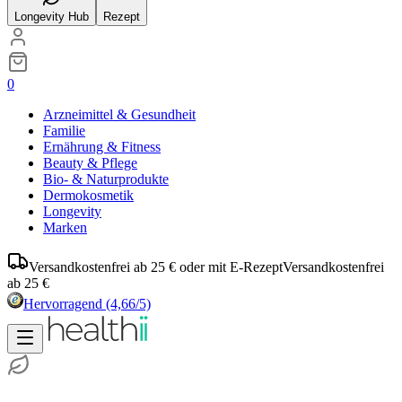
Longevity Hub
Rezept
0
Arzneimittel & Gesundheit
Familie
Ernährung & Fitness
Beauty & Pflege
Bio- & Naturprodukte
Dermokosmetik
Longevity
Marken
Versandkostenfrei ab 25 € oder mit E-Rezept
Versandkostenfrei
ab 25 €
Hervorragend
(4,66/5)