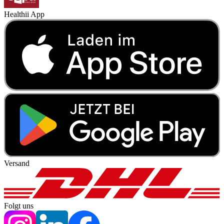
Healthii App
Versand
Folgt uns