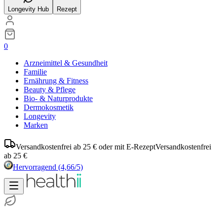
Longevity Hub
Rezept
0
Arzneimittel & Gesundheit
Familie
Ernährung & Fitness
Beauty & Pflege
Bio- & Naturprodukte
Dermokosmetik
Longevity
Marken
Versandkostenfrei ab 25 € oder mit E-Rezept
Versandkostenfrei
ab 25 €
Hervorragend
(4,66/5)