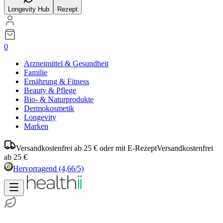
Longevity Hub
Rezept
0
Arzneimittel & Gesundheit
Familie
Ernährung & Fitness
Beauty & Pflege
Bio- & Naturprodukte
Dermokosmetik
Longevity
Marken
Versandkostenfrei ab 25 € oder mit E-Rezept
Versandkostenfrei
ab 25 €
Hervorragend
(4,66/5)