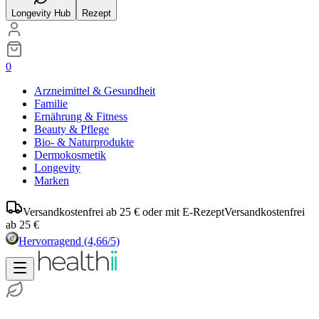
Longevity Hub
Rezept
0
Arzneimittel & Gesundheit
Familie
Ernährung & Fitness
Beauty & Pflege
Bio- & Naturprodukte
Dermokosmetik
Longevity
Marken
Versandkostenfrei ab 25 € oder mit E-Rezept
Versandkostenfrei
ab 25 €
Hervorragend
(4,66/5)