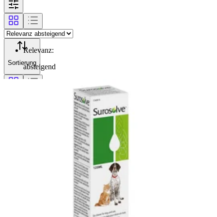
Relevanz
:
Sortierung
absteigend
Filterung