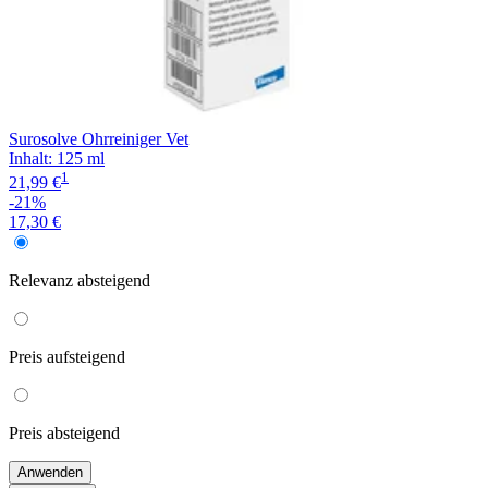
Surosolve Ohrreiniger Vet
Inhalt
:
125 ml
1
21,99 €
-21%
17,30 €
Relevanz
absteigend
Preis
aufsteigend
Preis
absteigend
Anwenden