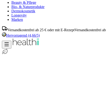
Beauty & Pflege
Bio- & Naturprodukte
Dermokosmetik
Longevity
Marken
Versandkostenfrei ab 25 € oder mit E-Rezept
Versandkostenfrei ab
Hervorragend
(4,66/5)