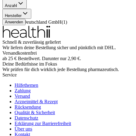
Anzahl
125 ml
(
1
)
Hersteller
Elanco Deutschland GmbH
(
1
)
Anwenden
Schnell & zuverlässig geliefert
Wir liefern deine Bestellung sicher und
pünktlich
mit
DHL
.
Versandkostenfrei
ab
25
€
Bestellwert. Darunter nur
2,90
€
.
Deine Bedürfnisse im Fokus
Wir prüfen für dich wirklich
jede
Bestellung pharmazeutisch.
Service
Hilfethemen
Zahlung
Versand
Arzneimittel & Rezept
Rücksendung
Qualität & Sicherheit
Datenschutz
Erklärung zur Barrierefreiheit
Über uns
Kontakt