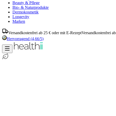
Beauty & Pflege
Bio- & Naturprodukte
Dermokosmetik
Longevity
Marken
Versandkostenfrei ab 25 € oder mit E-Rezept
Versandkostenfrei ab
Hervorragend
(4,66/5)