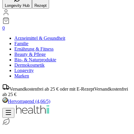
Longevity Hub
Rezept
0
Arzneimittel & Gesundheit
Familie
Ernährung & Fitness
Beauty & Pflege
Bio- & Naturprodukte
Dermokosmetik
Longevity
Marken
Versandkostenfrei ab 25 € oder mit E-Rezept
Versandkostenfrei
ab 25 €
Hervorragend
(4,66/5)