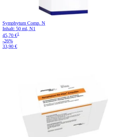
Symphytum Comp. N
Inhalt
:
50 ml
,
N1
1
45,70 €
-26%
33,90 €