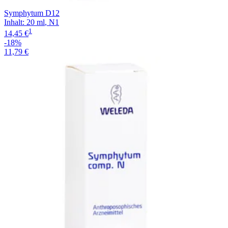
Symphytum D12
Inhalt
:
20 ml
,
N1
1
14,45 €
-18%
11,79 €