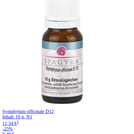
Filterung
Symphytum officinale D12
Inhalt
:
10 g
,
N1
1
11,34 €
-25%