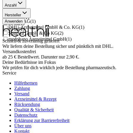
Anzahl
10 g
(
2
)
Hersteller
50x5 ml
(
1
)
Weleda AG
(
1
)
Anwenden
50 ml
(
1
)
DHU-Arzneimittel GmbH & Co. KG
(
1
)
20 ml
(
1
)
Spagyra GmbH & Co KG
(
2
)
medphano Arzneimittel GmbH
(
1
)
Schnell & zuverlässig geliefert
Wir liefern deine Bestellung sicher und
pünktlich
mit
DHL
.
Versandkostenfrei
ab
25
€
Bestellwert. Darunter nur
2,90
€
.
Deine Bedürfnisse im Fokus
Wir prüfen für dich wirklich
jede
Bestellung pharmazeutisch.
Service
Hilfethemen
Zahlung
Versand
Arzneimittel & Rezept
Rücksendung
Qualität & Sicherheit
Datenschutz
Erklärung zur Barrierefreiheit
Über uns
Kontakt