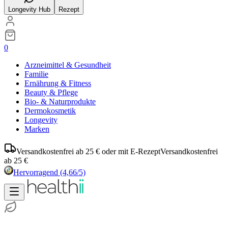
Longevity Hub
Rezept
0
Arzneimittel & Gesundheit
Familie
Ernährung & Fitness
Beauty & Pflege
Bio- & Naturprodukte
Dermokosmetik
Longevity
Marken
Versandkostenfrei ab 25 € oder mit E-Rezept
Versandkostenfrei
ab 25 €
Hervorragend
(4,66/5)