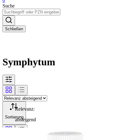
0
Suche
Schließen
Symphytum
Relevanz
:
Sortierung
absteigend