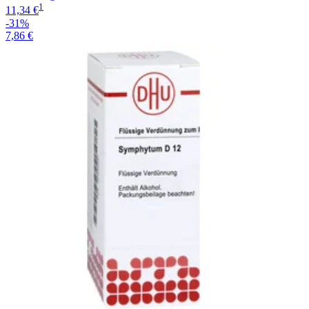
1
11,34 €
-31%
7,86 €