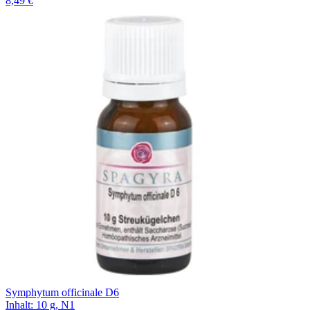
8,49 €
Symphytum officinale D6
Inhalt
:
10 g
,
N1