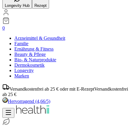
Longevity Hub
Rezept
0
Arzneimittel & Gesundheit
Familie
Ernährung & Fitness
Beauty & Pflege
Bio- & Naturprodukte
Dermokosmetik
Longevity
Marken
Versandkostenfrei ab 25 € oder mit E-Rezept
Versandkostenfrei
ab 25 €
Hervorragend
(4,66/5)