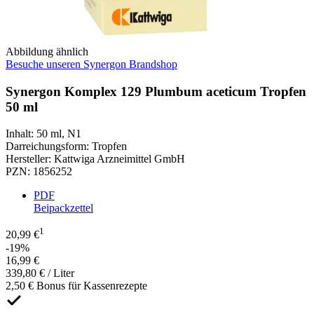
Abbildung ähnlich
Besuche unseren Synergon Brandshop
Synergon Komplex 129 Plumbum aceticum Tropfen
50 ml
Inhalt
:
50 ml
,
N1
Darreichungsform
:
Tropfen
Hersteller
:
Kattwiga Arzneimittel GmbH
PZN
:
1856252
PDF
Beipackzettel
1
20,99 €
-19%
16,99 €
339,80 € / Liter
2,50 € Bonus für Kassenrezepte